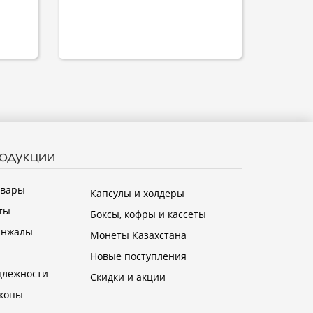
родукции
овары
Капсулы и холдеры
ты
Боксы, кофры и кассеты
инжалы
Монеты Казахстана
Новые поступления
длежности
Скидки и акции
копы