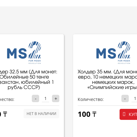
дер 32.5 мм (Для монет:
Холдер 35 мм. (Для моне
Юбилейные 50 тенге
евро, 10 немецких маро
захстан, юбилейный 1
немецких марок,
рубль СССР)
«Олимпийские игры
-
+
-
чество:
Количество:
 ₸
100 ₸
НЕТ В НАЛИЧИИ
КУ