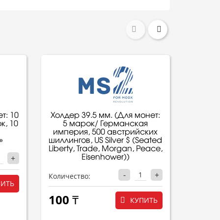
т: 10
Холдер 39.5 мм. (Для монет:
Холдер
к, 10
5 марок/ Германская
5 $ 
империя, 500 австрийских
орел
»
шиллингов, US Silver $ (Seated
Liberty, Trade, Morgan, Peace,
+
Eisenhower))
Количес
-
+
Количество:
100 
ПИТЬ
100 ₸
КУПИТЬ