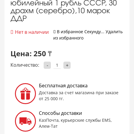
юбилейный 1 рубль СССР, 30
драхм (серебро),10 марок
ДДР
Нет в наличии
В избранное
Cекунду...
Удалить
из избранного
Цена:
250 ₸
Количество:
-
+
Бесплатная доставка
Доставка за счет магазина при заказе
от 25 000 тг.
Способы доставки
КазПочта, курьерские службы EMS,
Алем-Тат