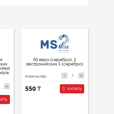
я
50 евро (серебро), 2
ских
австралийских $ (серебро)
eated
eace,
-
+
Количество:
+
550 ₸
КУПИТЬ
ПИТЬ