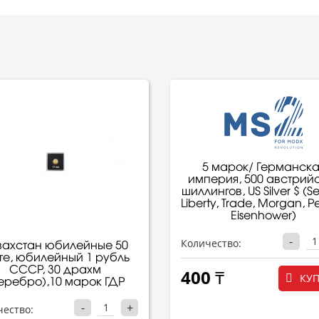
5 марок/ Германска
империя, 500 австрий
шиллингов, US Silver $ (S
Liberty, Trade, Morgan, P
Eisenhower)
-
Количество:
захстан юбилейные 50
ге, юбилейный 1 рубль
СССР, 30 драхм
400 ₸
КУ
еребро),10 марок ГДР
-
+
чество: