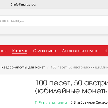
info@munzen.kz
вная
Каталог
О магазине
Доставка и оплата
К
Квадрокапсулы для монет
100 песет, 50 австрийских шилли
100 песет, 50 австр
(юбилейные монеты
Есть в наличии
В избранное
Cекунду