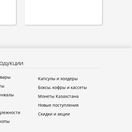
родукции
овары
Капсулы и холдеры
ты
Боксы, кофры и кассеты
инжалы
Монеты Казахстана
Новые поступления
длежности
Скидки и акции
копы