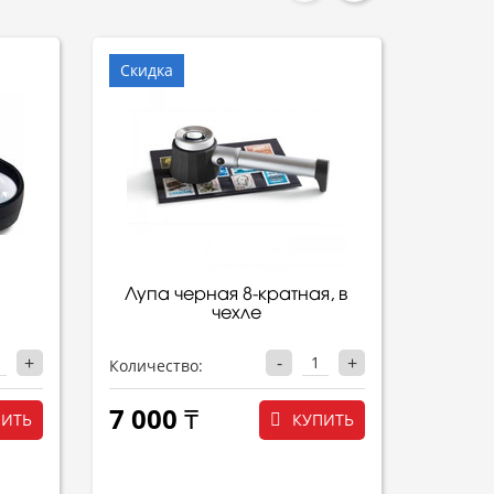
Скидка
Лупа черная 8-кратная, в
Л
чехле
ROSEW
+
-
+
Количество:
Количес
7 000 ₸
ПИТЬ
КУПИТЬ
6 80