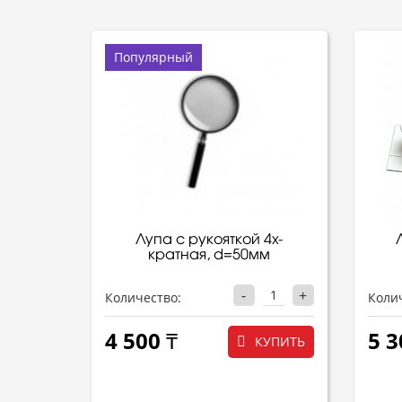
Популярный
Лупа с рукояткой 4х-
кратная, d=50мм
-
+
Количество:
Коли
4 500 ₸
5 3
КУПИТЬ