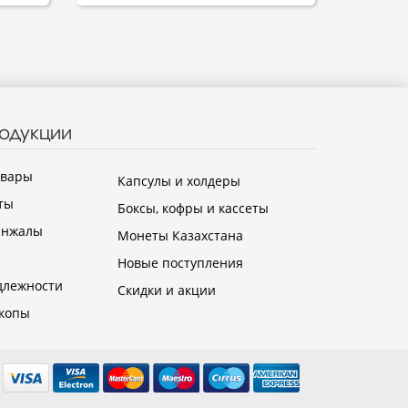
родукции
овары
Капсулы и холдеры
ты
Боксы, кофры и кассеты
инжалы
Монеты Казахстана
Новые поступления
длежности
Скидки и акции
копы