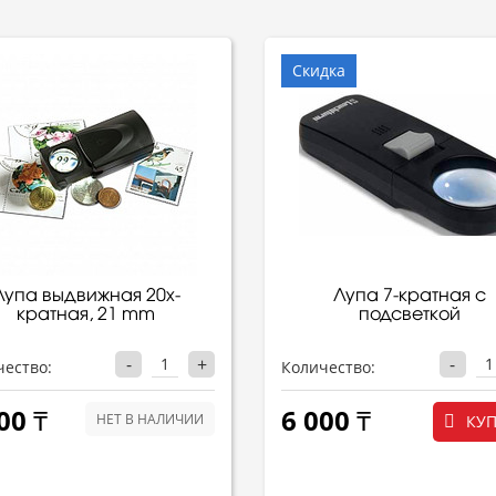
Скидка
Лупа выдвижная 20x-
Лупа 7-кратная с
кратная, 21 mm
подсветкой
-
+
-
чество:
Количество:
00 ₸
6 000 ₸
НЕТ В НАЛИЧИИ
КУ