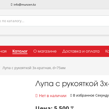
info@munzen.kz
вная
Каталог
О магазине
Доставка и оплата
К
Лупа с рукояткой 3х-кратная, d=75мм
Лупа с рукояткой 3
Нет в наличии
В избранное
Cекунду.
Цена:
5 500 ₸