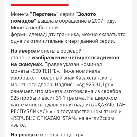
Монета
"Перстень"
серии
"Золото
номадов"
вышла в обращение в 2007 году.
Монета необычной
формы двенадцатигранника, можно сказать это
одна из отличительных черт данной серии.
На аверсе
монеты в ее левой
стороне
изображение четырех всадников
на скакунах
. Правее указан номинал
монеты «500 ТЕҢГЕ». Ниже номинала
изображен товарный знак Казахстанского
монетного двора. Надпись «Ag 925 31,1gr.»
означает, что монета изготовлена из серебра
925 пробы и весит 31,1 грамма. На широком
канте монеты вдавленная надпись «ҚАЗАҚСТАН
РЕСПУБЛИКАСЫ» на государственном языке и
«REPUBLIC OF KAZAKHSTAN» на английском
языке.
На реверсе
монеты по центру